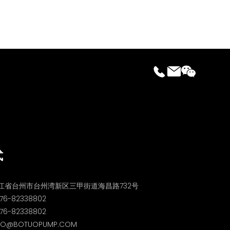
式
江省台州市台州湾新区三甲街道海昌路732号
76-82338802
6-82338802
O@BOTUOPUMP.COM