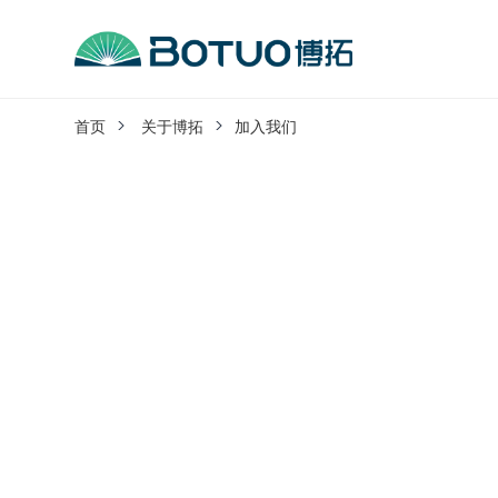
跳
到
内
客户服务
容
首页
关于博拓
加入我们
如果您遇到任何疑问，可以通过以下方式联系
工作日热线电话：
0576-82338802