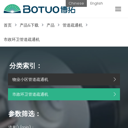
跳
Chinese
English
到
内
客户服务
容
首页
产品&下载
产品
管道疏通机
如果您遇到任何疑问，可以通过以下方式联系
市政环卫管道疏通机
我们
分类索引：
工作日热线
电话：
提交询
联系我
物业小区管道疏通机
0576-
价
们
82338802
市政环卫管道疏通机
参数筛选：
流量(L/min)：