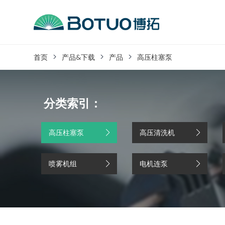
跳
到
内
客户服务
容
首页
产品&下载
产品
高压柱塞泵
如果您遇到任何疑问，可以通过以下方式联系
分类索引：
工作日热线电话：
0576-82338802
高压柱塞泵
高压清洗机
喷雾机组
电机连泵