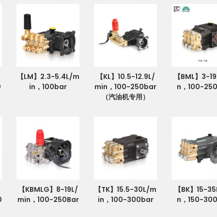
【LM】2.3-5.4L/m
【KL】10.5-12.9L/
【BML】3-19
0
in，100bar
min，100-250bar
n，100-250
（汽油机专用）
【KBMLG】8-19L/
【TK】15.5-30L/m
【BK】15-35
0
min，100-250Bar
in，100-300bar
n，150-300