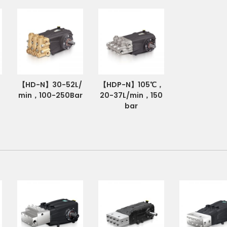
2
【HD-N】30-52L/
【HDP-N】105℃，
min，100-250Bar
20-37L/min，150
bar