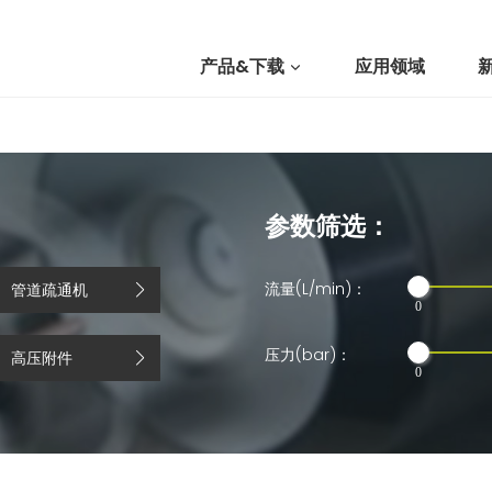
产品&下载
应用领域
我们
参数筛选：
提交询价
流量(L/min)：
管道疏通机
0
压力(bar)：
高压附件
0