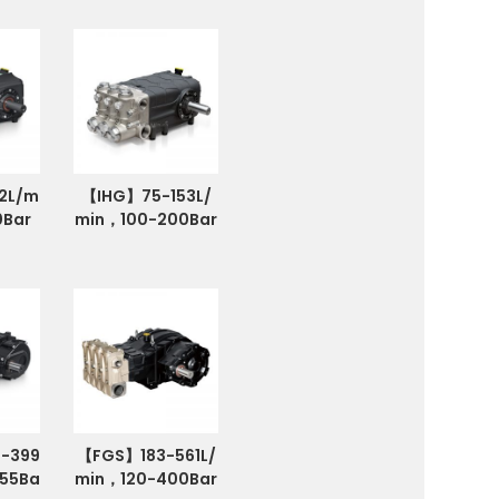
2L/m
【IHG】75-153L/
0Bar
min，100-200Bar
-399
【FGS】183-561L/
155Ba
min，120-400Bar