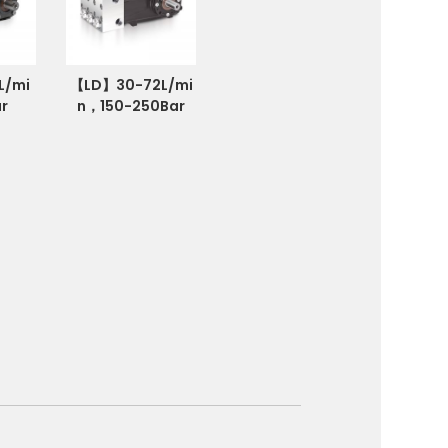
L/mi
【LD】30-72L/mi
r
n，150-250Bar