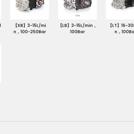
1
【XB】3-15L/mi
【LB】3-15L/min，
【LT】16-30
n，100-250Bar
100Bar
n，100Ba