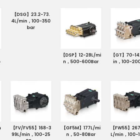
【DSG】23.2-73.
4L/min，100-350
bar
【DSP】12-28L/mi
【GT】70-14
b
n，500-600Bar
in，100-20
m
【FV/FV55】168-3
【GF5M】177L/mi
【FW55】267
99L/min，100-25
n，50-80Bar
L/min，100-