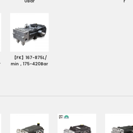
0Bar
r
【FK】167-875L/
r
min，175-420Bar