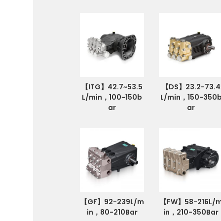
【ITG】42.7~53.5
【DS】23.2-73.4
L/min，100~150b
L/min，150-350
ar
ar
【GF】92-239L/m
【FW】58-216L/
in，80-210Bar
in，210-350Bar