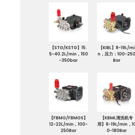
【STG/KSTG】15.
【KIBL】8-19L/mi
5-40.2L/min，150
n，压力：100-25
-350bar
Bar
【FBMG/FBMGS】
【KBML清洗机专
12-22L/min，100-
用】8-19L/min，1
250Bar
0-180Bar