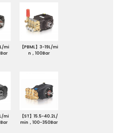
L/mi
【PBML】3-19L/mi
Bar
n，100Bar
L/mi
【ST】15.5-40.2L/
Bar
min，100-350Bar