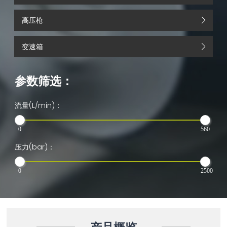
高压枪
变速箱
参数筛选：
流量(L/min)：
0
560
压力(bar)：
0
2500