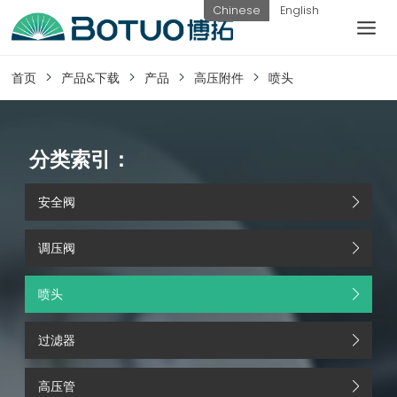
跳
Chinese
English
到
内
客户服务
容
首页
产品&下载
产品
高压附件
喷头
如果您遇到任何疑问，可以通过以下方式联系
我们
分类索引：
安全阀
工作日热线
电话：
提交询
联系我
调压阀
0576-
价
们
82338802
喷头
过滤器
高压管