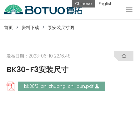
跳
Chinese
English
到
内
客户服务
容
首页
资料下载
泵安装尺寸图
如果您遇到任何疑问，可以通过以下方式联系
我们
发布日期：2023-06-10 22:16:48
BK30-F3安装尺寸
工作日热线
电话：
提交询
联系我
bk30f3-an-zhuang-chi-cun.pdf
0576-
价
们
82338802