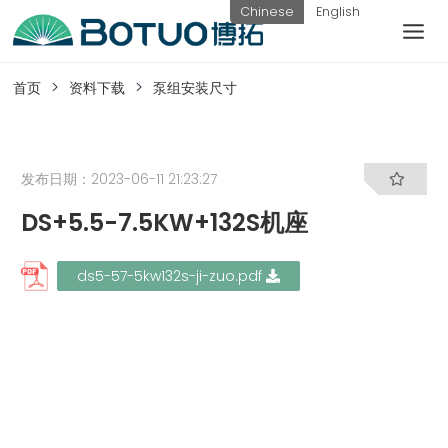
跳
Chinese
English
到
内
客户服务
容
首页
资料下载
泵组安装尺寸
如果您遇到任何疑问，可以通过以下方式联系
我们
发布日期：2023-06-11 21:23:27
DS+5.5-7.5KW+132S机座
工作日热线
电话：
提交询
联系我
ds5-57-5kw132s-ji-zuo.pdf
0576-
价
们
82338802