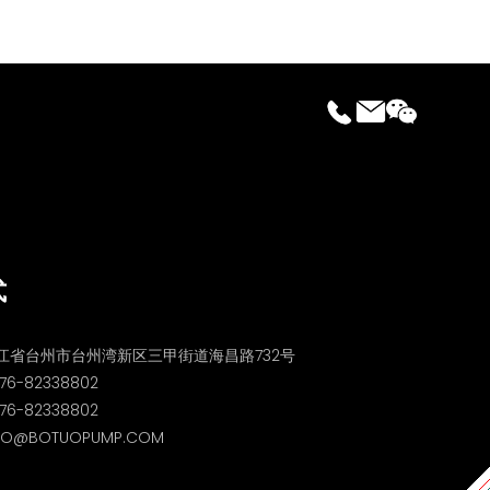
式
江省台州市台州湾新区三甲街道海昌路732号
76-82338802
6-82338802
O@BOTUOPUMP.COM