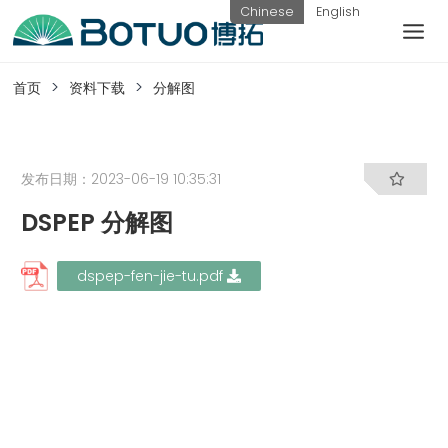
跳
Chinese
English
到
内
客户服务
容
首页
资料下载
分解图
如果您遇到任何疑问，可以通过以下方式联系
我们
发布日期：2023-06-19 10:35:31
DSPEP 分解图
工作日热线
电话：
提交询
联系我
dspep-fen-jie-tu.pdf
0576-
价
们
82338802