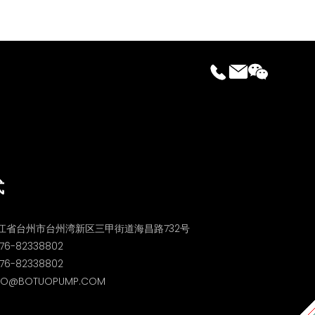
式
江省台州市台州湾新区三甲街道海昌路732号
76-82338802
6-82338802
O@BOTUOPUMP.COM