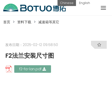
跳
Chinese
English
到
内
客户服务
容
首页
资料下载
减速箱等其它
如果您遇到任何疑问，可以通过以下方式联系
我们
发布日期：2025-02-12 09:58:50
F2法兰安装尺寸图
工作日热线
电话：
提交询
联系我
f2-fa-lan.pdf
0576-
价
们
82338802