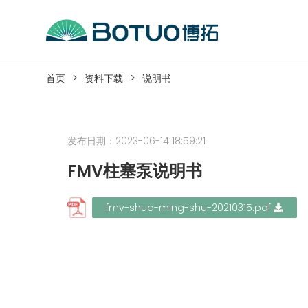
跳
到
内
客户服务
容
首页
资料下载
说明书
如果您遇到任何疑问，可以通过以下方式联系
发布日期：2023-06-14 18:59:21
工作日热线电话：
0576-82338802
FMV柱塞泵说明书
fmv-shuo-ming-shu-20210315.pdf