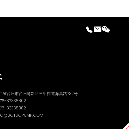
式
江省台州市台州湾新区三甲街道海昌路732号
76-82338802
6-82338802
O@BOTUOPUMP.COM