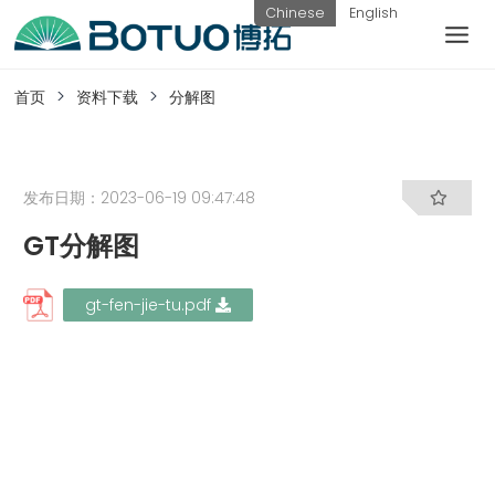
跳
Chinese
English
到
内
客户服务
容
首页
资料下载
分解图
如果您遇到任何疑问，可以通过以下方式联系
我们
发布日期：2023-06-19 09:47:48
GT分解图
工作日热线
电话：
提交询
联系我
gt-fen-jie-tu.pdf
0576-
价
们
82338802