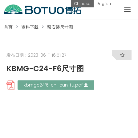
跳
Chinese
English
到
内
客户服务
容
首页
资料下载
泵安装尺寸图
如果您遇到任何疑问，可以通过以下方式联系
我们
发布日期：2023-06-11 16:51:27
KBMG-C24-F6尺寸图
工作日热线
电话：
提交询
联系我
kbmgc24f6-chi-cun-tu.pdf
0576-
价
们
82338802