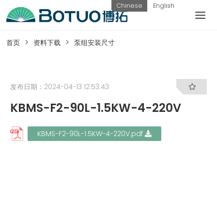
跳
Chinese
English
到
内
客户服务
容
首页
资料下载
泵组安装尺寸
如果您遇到任何疑问，可以通过以下方式联系
我们
发布日期：2024-04-13 12:53:43
KBMS-F2-90L-1.5KW-4-220V
工作日热线
电话：
提交询
联系我
KBMS-F2-90L-1.5KW-4-220V.pdf
0576-
价
们
82338802