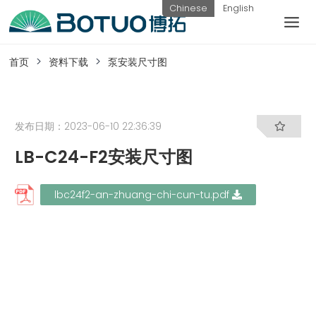
跳
Chinese
English
到
内
客户服务
容
首页
资料下载
泵安装尺寸图
如果您遇到任何疑问，可以通过以下方式联系
我们
发布日期：2023-06-10 22:36:39
LB-C24-F2安装尺寸图
工作日热线
电话：
提交询
联系我
lbc24f2-an-zhuang-chi-cun-tu.pdf
0576-
价
们
82338802