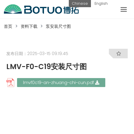
跳
Chinese
English
到
内
客户服务
容
首页
资料下载
泵安装尺寸图
如果您遇到任何疑问，可以通过以下方式联系
我们
发布日期：2025-03-15 09:19:45
LMV-F0-C19安装尺寸图
工作日热线
电话：
提交询
联系我
lmvf0c19-an-zhuang-chi-cun.pdf
0576-
价
们
82338802