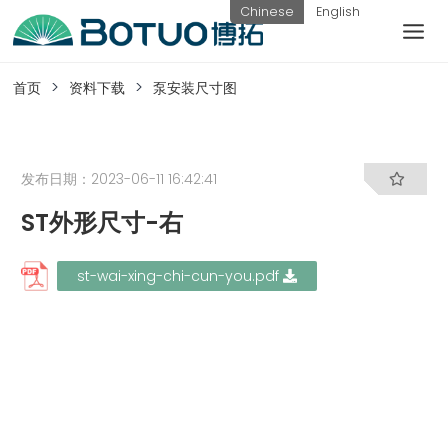
跳
Chinese
English
到
内
客户服务
容
首页
资料下载
泵安装尺寸图
如果您遇到任何疑问，可以通过以下方式联系
我们
发布日期：2023-06-11 16:42:41
ST外形尺寸-右
工作日热线
电话：
提交询
联系我
st-wai-xing-chi-cun-you.pdf
0576-
价
们
82338802