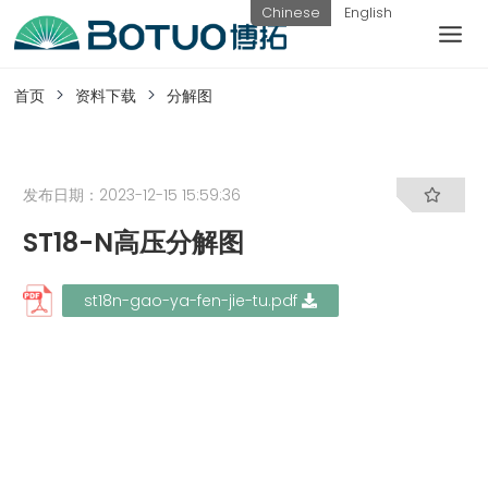
跳
Chinese
English
到
内
客户服务
容
首页
资料下载
分解图
如果您遇到任何疑问，可以通过以下方式联系
我们
发布日期：2023-12-15 15:59:36
ST18-N高压分解图
工作日热线
电话：
提交询
联系我
st18n-gao-ya-fen-jie-tu.pdf
0576-
价
们
82338802