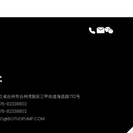
式
江省台州市台州湾新区三甲街道海昌路732号
76-82338802
6-82338802
O@BOTUOPUMP.COM