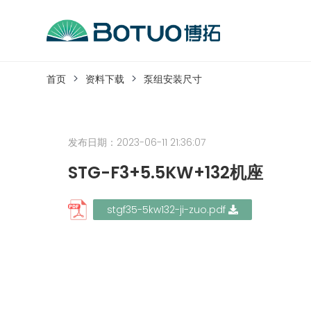
跳
到
内
客户服务
容
首页
资料下载
泵组安装尺寸
如果您遇到任何疑问，可以通过以下方式联系
发布日期：2023-06-11 21:36:07
工作日热线电话：
0576-82338802
STG-F3+5.5KW+132机座
stgf35-5kw132-ji-zuo.pdf