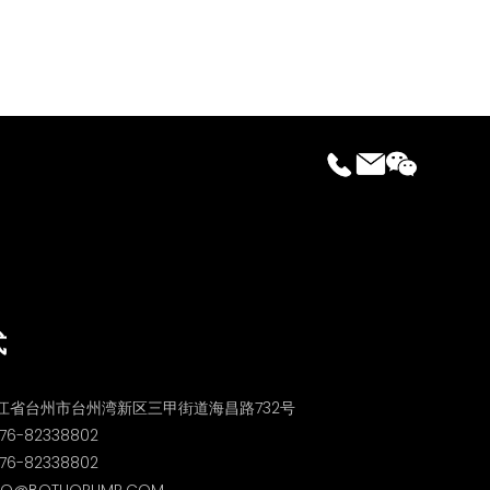
式
江省台州市台州湾新区三甲街道海昌路732号
76-82338802
6-82338802