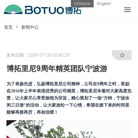
跳
Chinese
English
到
内
客户服务
容
首页
新闻中心
如果您遇到任何疑问，可以通过以下方式联系
我们
发布日期：2019-07-30 10:40:20
博拓里尼9周年精英团队宁波游
工作日热线
电话：
提交询
联系我
为了表扬先进，弘扬博拓里尼公司精神，公司在9周年之时，奖励
0576-
价
们
在2016年上半年表现优秀的公司精英，博拓里尼本着对大家高度负
82338802
责，让大家尽心享受旅程为宗旨，精心策划了一场“方特，宁波休
闲三日游”的活动，让大家放松一下心情，希望在接下来的时间里
能够再接再厉，再创佳绩！