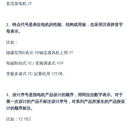
直流发电机 ZF
2、特点代号是表征电机的性能、结构或用途，也采用汉语拼音字
母表示。
比如：
隔爆型用B表示 YB轴流通风机上用 YT
电磁制动式 YEJ 变频调速式 YVP
变极多速式 YD 起重机用 YZD等。
3、设计序号是指电机产品设计的顺序，用阿拉伯数字表示。对于
第一次设计的产品不标注设计序号，对系列产品所派生的产品按设
计的顺序标注。
比如：Y2 YB2