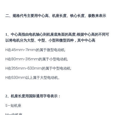
二、规格代号主要用中心高、机座长度、铁心长度、极数来表示
1、中心高指由电机轴心到机座底角面的高度;根据中心高的不同可
以将电机分为大型、中型、小型和微型四种，其中中心高
H在45mm~71mm的属于微型电动机;
H在80mm~315mm的属于小型电动机;
H在355mm~630mm的属于中型电动机;
H在630mm以上属于大型电动机。
2、机座长度用国际通用字母表示：
S—短机座
M—中机座