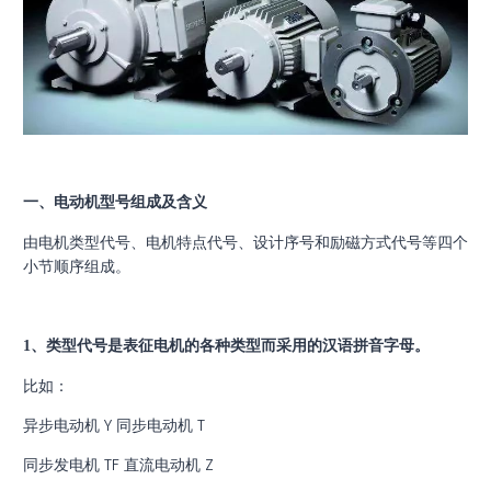
一、电动机型号组成及含义
由电机类型代号、电机特点代号、设计序号和励磁方式代号等四个
小节顺序组成。
1、类型代号是表征电机的各种类型而采用的汉语拼音字母。
比如：
异步电动机 Y 同步电动机 T
同步发电机 TF 直流电动机 Z