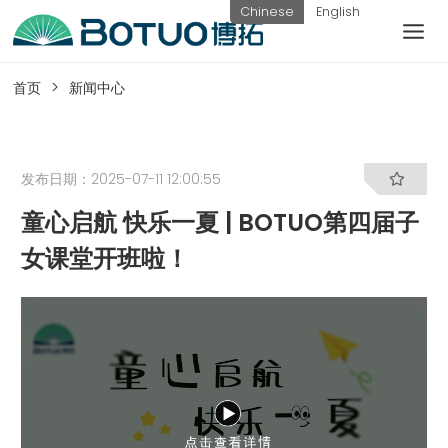
跳
Chinese
English
到
内
客户服务
容
首页
新闻中心
如果您遇到任何疑问，可以通过以下方式联系
我们
发布日期：2025-07-11 12:00:55
童心启航 快乐一夏 | BOTUO第四届子
工作日热线
女课堂开班啦！
电话：
提交询
联系我
0576-
价
们
82338802