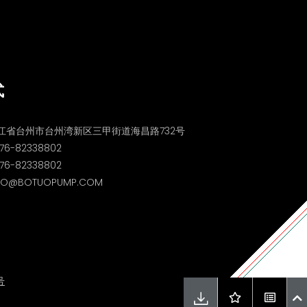
式
江省台州市台州湾新区三甲街道海昌路732号
76-82338802
6-82338802
O@BOTUOPUMP.COM
号