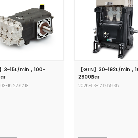
】3-15L/min，100-
【GTN】30-192L/min，1
ar
2800Bar
03-15 22:57:18
2025-03-17 17:59:35