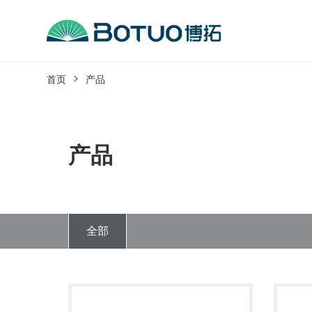
跳
到
内
客户服务
容
首页
产品
如果您遇到任何疑问，可以通过以下方式联系
工作日热线电话：
产品
0576-82338802
全部