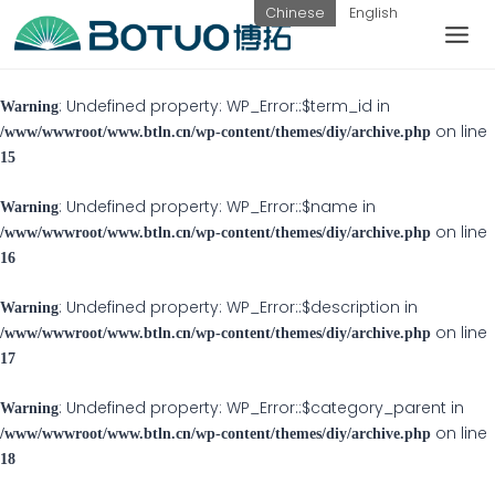
跳
Chinese
English
到
内
客户服务
容
: Undefined property: WP_Error::$term_id in
Warning
on line
如果您遇到任何疑问，可以通过以下方式联系
/www/wwwroot/www.btln.cn/wp-content/themes/diy/archive.php
我们
15
: Undefined property: WP_Error::$name in
Warning
on line
/www/wwwroot/www.btln.cn/wp-content/themes/diy/archive.php
工作日热线
16
电话：
提交询
联系我
: Undefined property: WP_Error::$description in
Warning
0576-
价
们
on line
/www/wwwroot/www.btln.cn/wp-content/themes/diy/archive.php
82338802
17
: Undefined property: WP_Error::$category_parent in
Warning
on line
/www/wwwroot/www.btln.cn/wp-content/themes/diy/archive.php
18