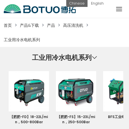
跳
Chinese
English
到
内
客户服务
容
首页
产品&下载
产品
高压清洗机
如果您遇到任何疑问，可以通过以下方式联系
工业用冷水电机系列
我们
工业用冷水电机系列
工作日热线
电话：
提交询
联系我
0576-
价
们
82338802
【肥肥-FD】18-22L/mi
【肥肥-FS】15-23L/mi
BFS工业电
n，500-800Bar
n，250-500Bar