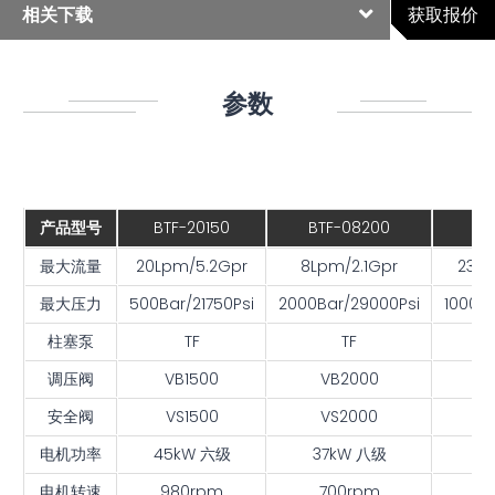
相关下载
获取报价
参数
参数
概述
应用领域
相关下载
BTF-20150
BTF-08200
BT
产品型号
最大流量
20Lpm/5.2Gpr
8Lpm/2.1Gpr
23Lp
最大压力
500Bar/21750Psi
2000Bar/29000Psi
1000Ba
柱塞泵
TF
TF
调压阀
VB1500
VB2000
V
安全阀
VS1500
VS2000
V
电机功率
45kW 六级
37kW 八级
4
电机转速
980rpm
700rpm
9