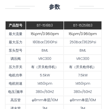
参数
概述
应用领域
BT-1518B3
BT-15258B3
产品型号
相关下载
最大流量
15Lpm/3.96Gpm
15Lpm/3.96Gpm
最大压力
180Bar/2610Psi
250Bar/3625Psi
泵头型号
BML
BML
调压阀
VRC300
VRC300
压力开关
有（开关枪停机）
有（开关枪停机）
电机功率
5.5kW
7.5kW
电机转速
1450rpm
1450rpm
电压/频率
380v/50HZ
380v/50HZ
高压管
φ8mm单层/10M
φ8mm单层/10M
进水管
3M
3M