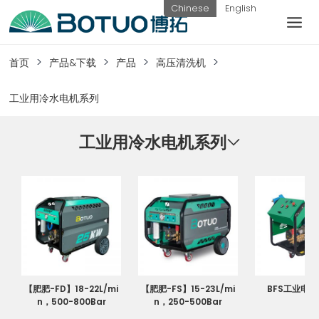
跳
Chinese
English
到
内
客户服务
容
首页
产品&下载
产品
高压清洗机
如果您遇到任何疑问，可以通过以下方式联系
工业用冷水电机系列
我们
工业用冷水电机系列
工作日热线
电话：
提交询
联系我
0576-
价
们
82338802
【肥肥-FD】18-22L/mi
【肥肥-FS】15-23L/mi
BFS工业电
n，500-800Bar
n，250-500Bar