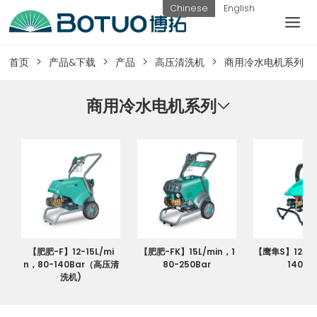
跳
Chinese
English
到
内
客户服务
容
首页
产品&下载
产品
高压清洗机
商用冷水电机系列
如果您遇到任何疑问，可以通过以下方式联系
我们
商用冷水电机系列
工作日热线
电话：
提交询
联系我
0576-
价
们
82338802
【肥肥-F】12-15L/mi
【肥肥-FK】15L/min，1
【鹰隼S】12L/m
n，80-140Bar（高压清
80-250Bar
140Ba
洗机)