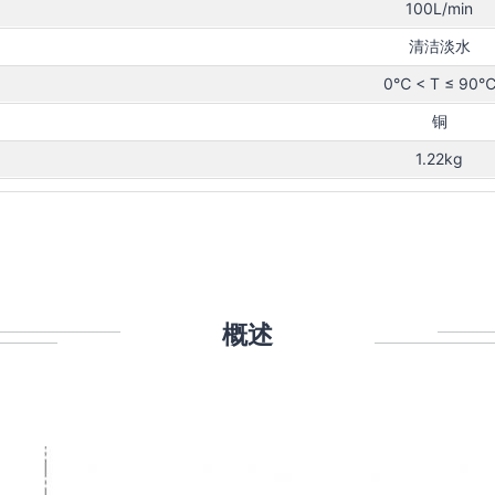
100L/min
清洁淡水
0℃ < T ≤ 90
铜
1.22kg
概述