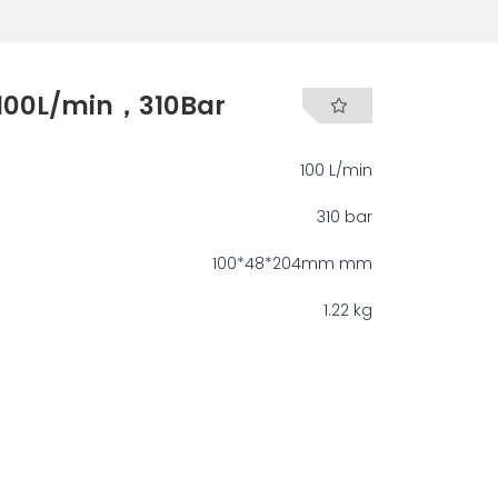
00L/min，310Bar
100 L/min
310 bar
100*48*204mm mm
1.22 kg