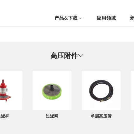
产品&下载
应用领域
我们
高压附件
提交询价
过滤杯
过滤网
单层高压管