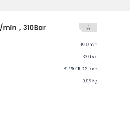
min，310Bar
40 L/min
310 bar
82*50*190.3 mm
0.86 kg