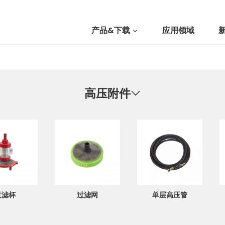
产品&下载
应用领域
我们
高压附件
提交询价
过滤杯
过滤网
单层高压管