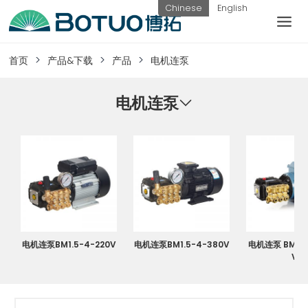
跳
Chinese
English
到
内
客户服务
容
首页
产品&下载
产品
电机连泵
如果您遇到任何疑问，可以通过以下方式联系
我们
电机连泵
工作日热线
电话：
提交询
联系我
0576-
价
们
82338802
电机连泵BM1.5-4-220V
电机连泵BM1.5-4-380V
电机连泵 BM2.2
V